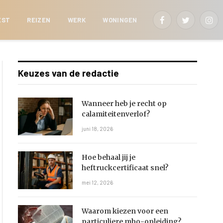
EST
REIZEN
WERK
WONINGEN
Facebook
Twitter
Inst
Keuzes van de redactie
Wanneer heb je recht op
calamiteitenverlof?
juni 18, 2026
Hoe behaal jij je
heftruckcertificaat snel?
mei 12, 2026
Waarom kiezen voor een
particuliere mbo-opleiding?